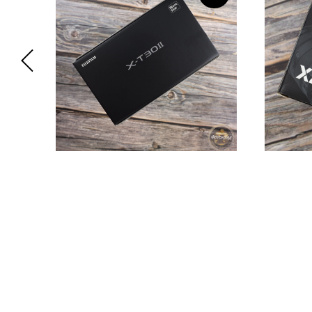
Sony
Fujifilm X-T30 II Body Black
Godox
С
83 900
р.