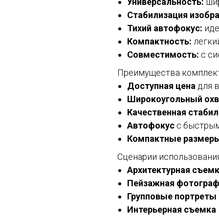
Универсальность:
шир
Стабилизация изобр
Тихий автофокус:
иде
Компактность:
легки
Совместимость:
с си
Преимущества комплек
Доступная цена
для в
Широкоугольный охв
Качественная стабил
Автофокус
с быстрым
Компактные размер
Сценарии использовани
Архитектурная съем
Пейзажная фотогра
Групповые портреты
Интерьерная съемка