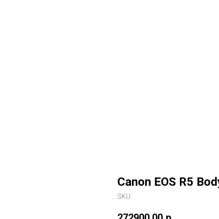
Canon EOS R5 Bod
SKU:
272900,00
р.