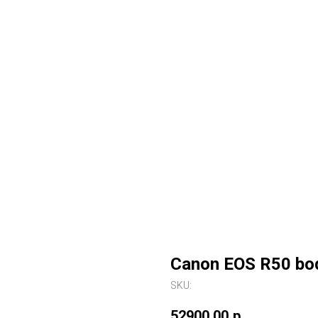
Canon EOS R50 bo
SKU:
52900,00
р.