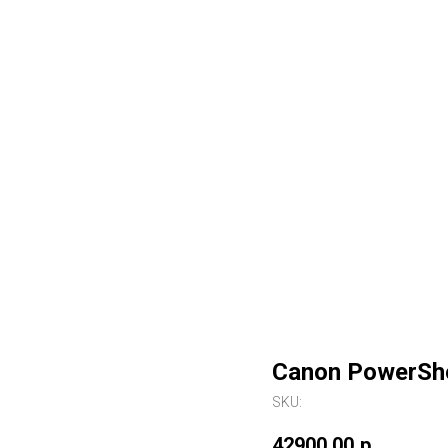
Canon PowerSho
SKU:
42900,00
р.