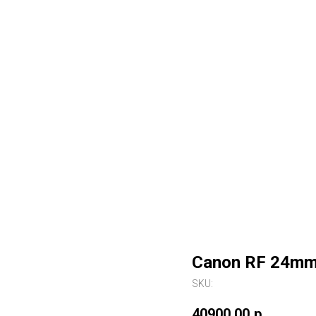
Canon RF 24mm 
SKU:
40900,00
р.