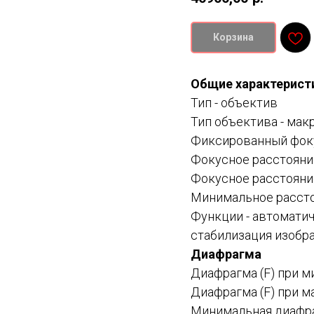
Корзина
Общие характерист
Тип -
объектив
Тип объектива -
макр
Фиксированный фок
Фокусное расстояни
Фокусное расстояни
Минимальное рассто
Функции -
автоматич
стабилизация изобр
Диафрагма
Диафрагма (F) при м
Диафрагма (F) при м
Минимальная диафраг