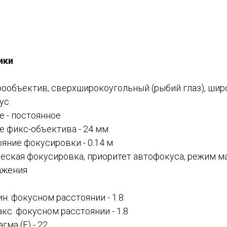
ики
ообъектив, сверхширокоугольный (рыбий глаз), шир
ус
е -
постоянное
е фикс-объектива -
24 мм
яние фокусировки - 0.14 м
еская фокусировка, приоритет автофокуса, режим м
ажения
ин. фокусном расстоянии -
1.8
акс. фокусном расстоянии -
1.8
ма (F) - 22