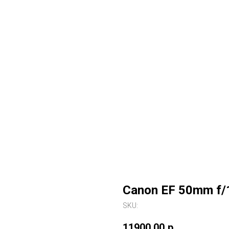
Canon EF 50mm f/
SKU:
11900,00
р.