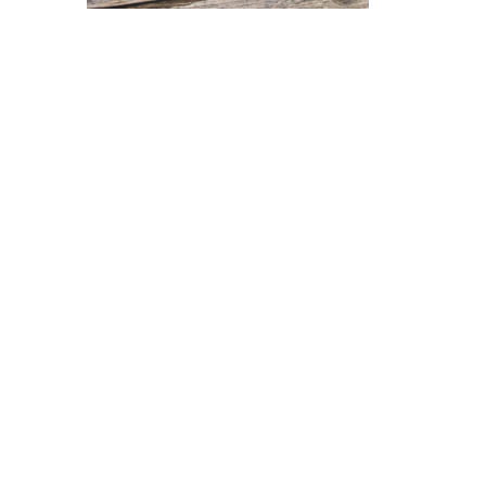
CK,
Вспышка Nikon Speedlight
Адапт
 TRS
SB-700
Mount
23 900
р.