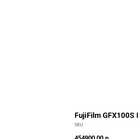
FujiFilm GFX100S I
SKU:
454900,00
р.