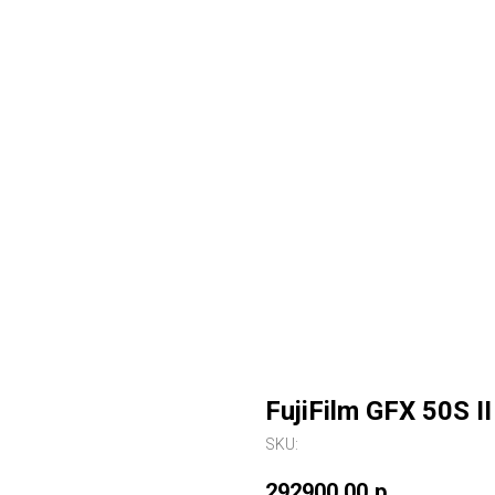
FujiFilm GFX 50S I
SKU:
292900,00
р.