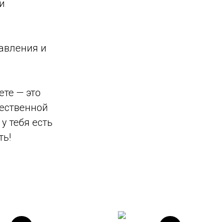
и
равления и
ете — это
чественной
у тебя есть
ть!