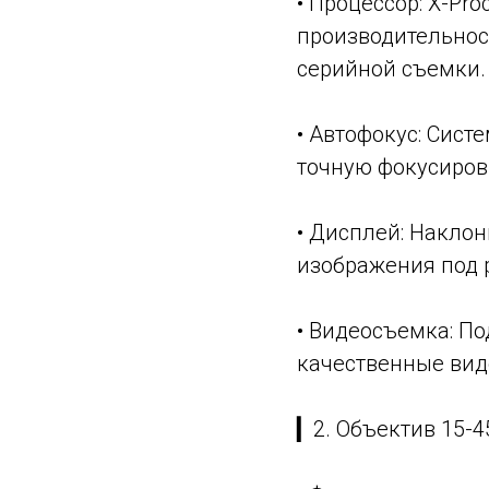
• Процессор: X-Pr
производительнос
серийной съемки.
• Автофокус: Сист
точную фокусиров
• Дисплей: Накло
изображения под 
• Видеосъемка: По
качественные вид
▎2. Объектив 15-4