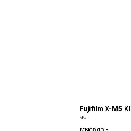
Fujifilm X-M5 K
SKU:
83900,00
р.