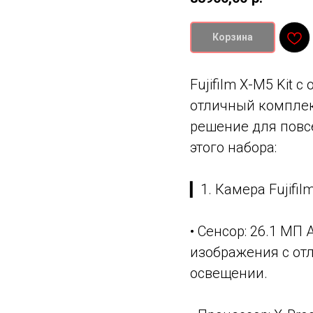
Корзина
Fujifilm X-M5 Kit 
отличный комплек
решение для повс
этого набора:
▎1. Камера Fujifil
• Сенсор: 26.1 МП
изображения с от
освещении.