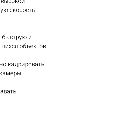
и высокой
ую скорость
т быструю и
щихся объектов.
бно кадрировать
 камеры.
давать