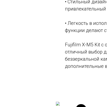
• Стильный дизай
привлекательный 
• Легкость в исп
функции делают с
Fujifilm X-M5 Kit 
отличный выбор дл
беззеркальной ка
дополнительные в
Смотрите также