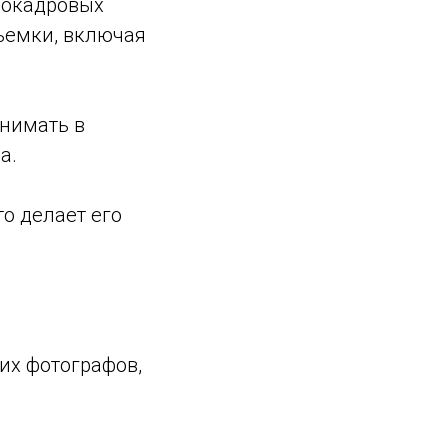
лнокадровых
съемки, включая
снимать в
а.
то делает его
их фотографов,