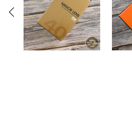
0mm
Nikon 40mm f/2.8G AF-S DX
Sony 
Micro
13
30 900
р.