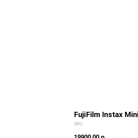
FujiFilm Instax Min
SKU:
19900,00
р.