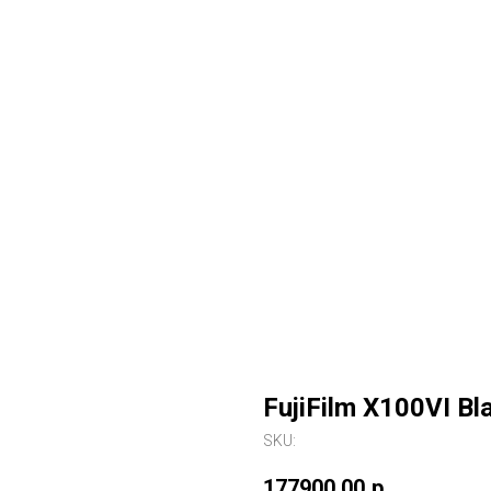
FujiFilm X100VI Bl
SKU:
177900,00
р.