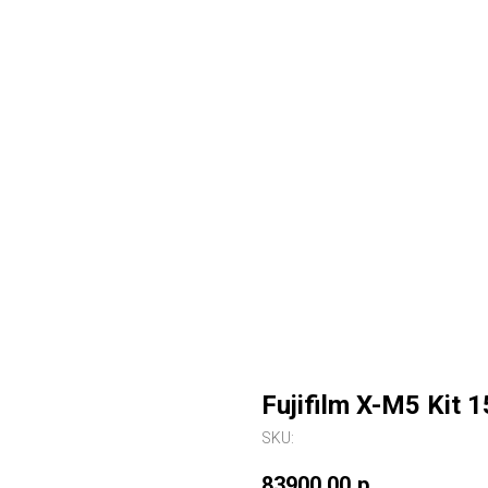
Fujifilm X-M5 Kit 
SKU:
83900,00
р.