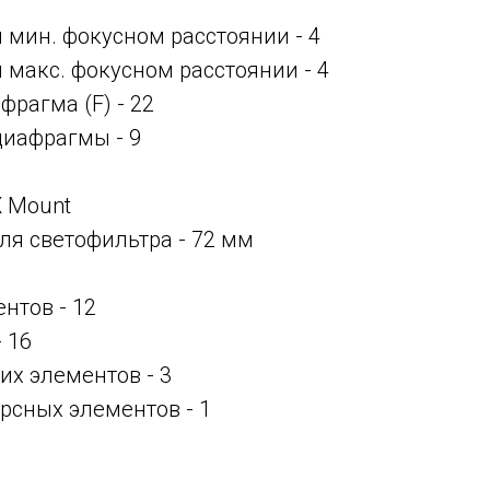
и мин. фокусном расстоянии -
4
и макс. фокусном расстоянии -
4
рагма (F) - 22
диафрагмы - 9
 X Mount
ля светофильтра - 72 мм
нтов - 12
 16
их элементов - 3
рсных элементов - 1