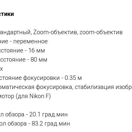
стики
тандартный, Zoom-объектив, zoom-объектив
ние -
переменное
сстояние -
16 мм
асстояние -
80 мм
5x
тояние фокусировки - 0.35 м
оматическая фокусировка, стабилизация изоб
тор (для Nikon F)
 обзора - 20.1 град.мин
 обзора - 83.2 град.мин