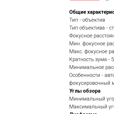
Общие характери
Тип -
объектив
Тип объектива -
с
Фокусное расстоя
Мин. фокусное ра
Макс. фокусное р
Кратность зума - 
Минимальное расс
Особенности -
авт
фокусировочный мо
Углы обзора
Минимальный угол
Максимальный угол