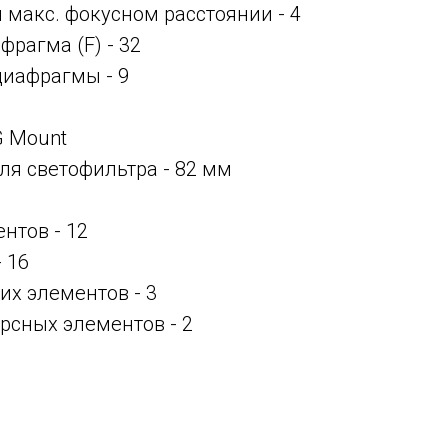
и макс. фокусном расстоянии -
4
рагма (F) - 32
диафрагмы - 9
 G Mount
ля светофильтра - 82 мм
нтов - 12
 16
их элементов - 3
рсных элементов - 2