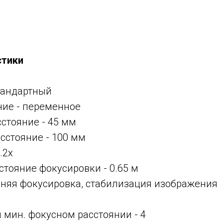
стики
тандартный
ние -
переменное
сстояние -
45 мм
асстояние -
100 мм
.2x
тояние фокусировки - 0.65 м
няя фокусировка, стабилизация изображения
и мин. фокусном расстоянии -
4