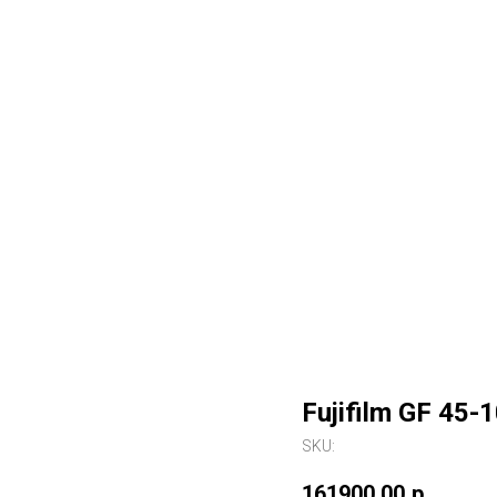
Fujifilm GF 45
SKU:
161900,00
р.