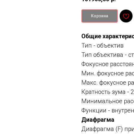
Корзина
Общие характери
Тип -
объектив
Тип объектива -
с
Фокусное расстоя
Мин. фокусное ра
Макс. фокусное р
Кратность зума - 2
Минимальное расс
Функции -
внутрен
Диафрагма
Диафрагма (F) пр