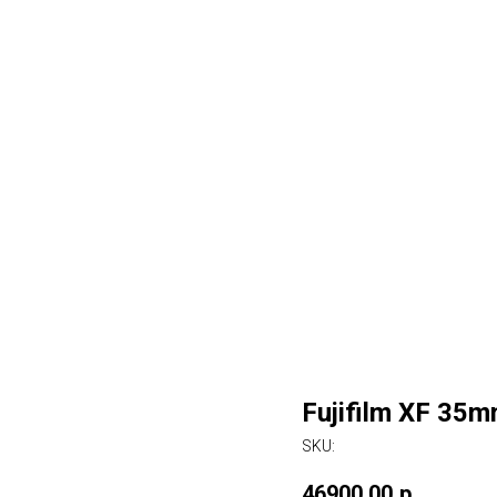
Fujifilm XF 35m
SKU:
46900,00
р.