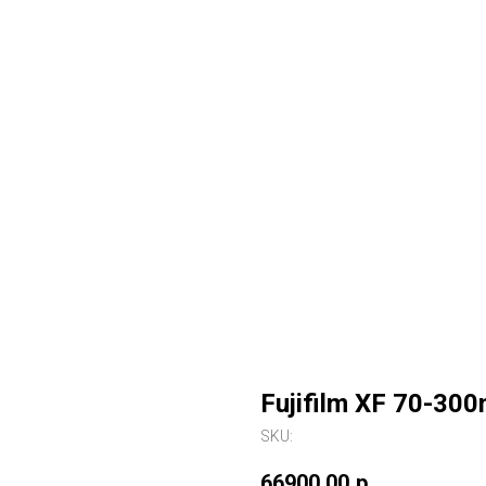
Fujifilm XF 70-30
SKU:
66900,00
р.