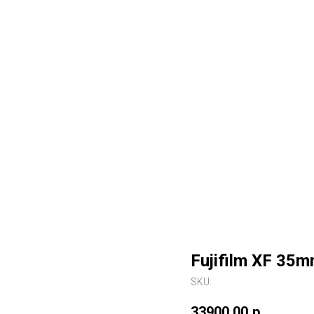
Fujifilm XF 35
SKU:
33900,00
р.