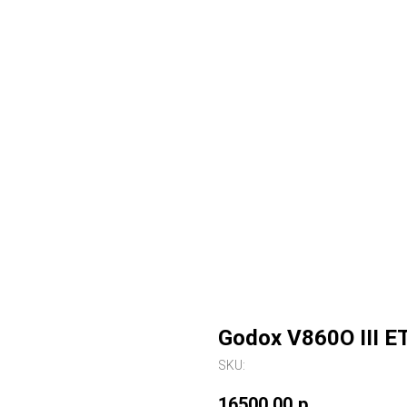
Godox V860O III E
SKU:
16500,00
р.