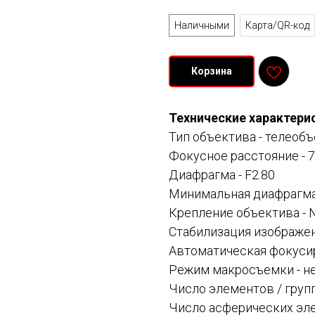
Оплата
Наличными
Карта/QR-код
Корзина
Технические характери
Тип объектива - телеоб
Фокусное расстояние - 7
Диафрагма - F2.80
Минимальная диафрагма 
Крепление объектива - N
Стабилизация изображен
Автоматическая фокусир
Режим макросъемки - н
Число элементов / групп
Число асферических эле