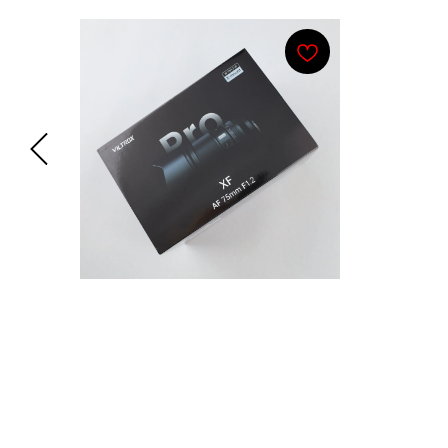
 III
Viltrox AF 75mm f/1.2 Pro
X-mount
Panas
35mm f
42 900
р.
O.I.S.