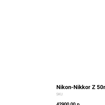
Nikon-Nikkor Z 50
SKU:
42900,00
р.