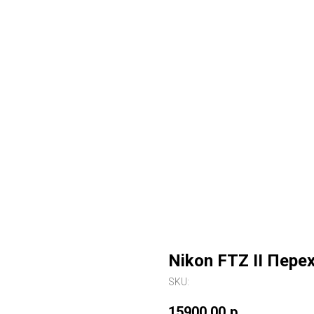
Nikon FTZ II Пере
SKU:
15900,00
р.