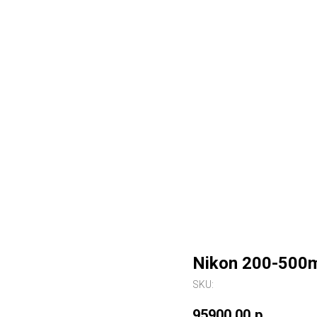
Nikon 200-500m
SKU:
95900,00
р.