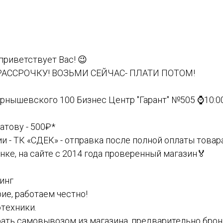
приветствует Вас! 😉
РАССРОЧКУ! ВОЗЬМИ СЕЙЧАС- ПЛАТИ ПОТОМ!
ернышевского 100 Бизнес Центр "Гарант" №505 ⌚️10:0
атову - 500₽*
и - ТК «СДЕК» - отправка после полной оплаты товар
ынке, на сайте с 2014 года проверенный магазин🏅
тинг
е, работаем честно!
тeхники.
забрать самовывозом из магазина, предварительно бро