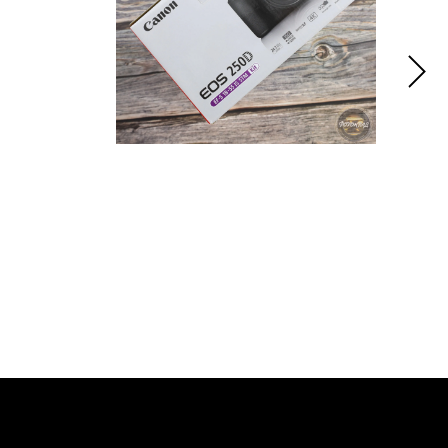
8 Di III
Canon EOS 250D Kit EF-S
A063S)
18-55mm f/4-5.6 IS STM
Silver
53 900
р.