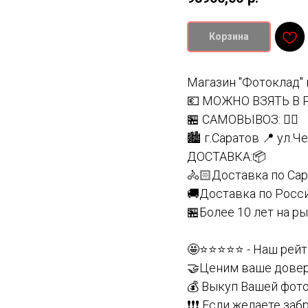
Корзина
Магазин "Фотоклад" 
💶 МОЖНО ВЗЯТЬ В 
🏪 САМОВЫВОЗ: 👇🏻
🏙 г.Саратов 📍 ул.Ч
ДОСТАВКА:📦
🚴🏻Доставка по Сар
🚚Доставка по Росси
🏪Более 10 лет на р
🤩⭐️⭐️⭐️⭐️⭐️ - Наш рей
🤝Ценим ваше довери
💰 Bыкуп Вaшeй фотo
❗️❗️❗️ Если желаете 