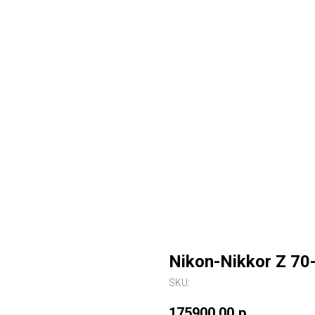
Nikon-Nikkor Z 70
SKU:
175900,00
р.