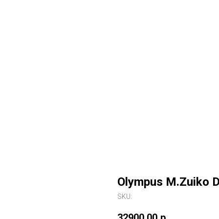
Olympus M.Zuiko D
SKU:
32900,00
р.