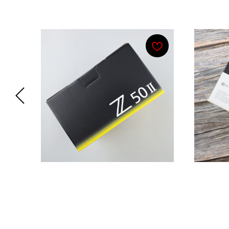
Смотрите также
15-
Nikon Z50 II Body
Sigma
PZ
H
72 900
р.