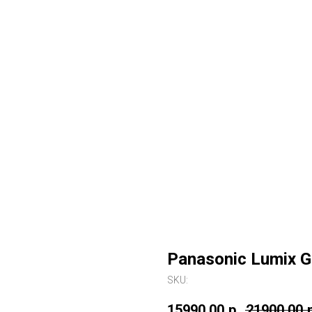
Panasonic Lumix G
SKU:
15990,00
р.
21900,00