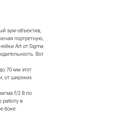
ый зум-объектив,
лючая портретную,
ейки Art от Sigma
одительность. Вот
до 70 мм этот
, от широких
агма f/2.8 по
 работу в
е боке.