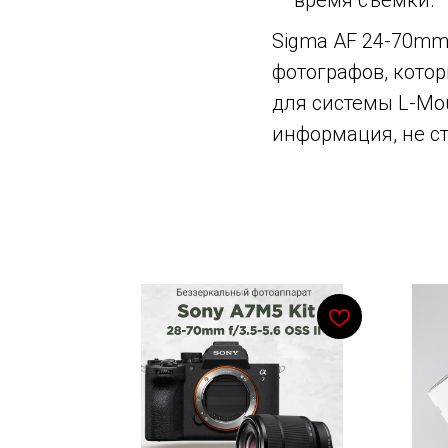
время съемки.
Sigma AF 24-70mm 
фотографов, кото
для системы L-Mou
информация, не ст
Смотрите также