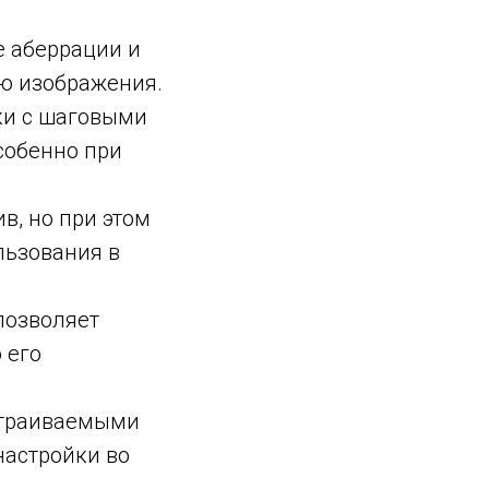
 аберрации и
лю изображения.
ки с шаговыми
собенно при
в, но при этом
льзования в
 позволяет
 его
страиваемыми
настройки во