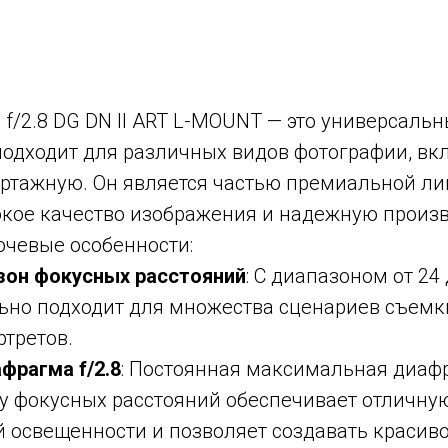
f/2.8 DG DN II ART L-MOUNT — это универсальн
подходит для различных видов фотографии, вк
ртажную. Он является частью премиальной лин
окое качество изображения и надежную произв
ючевые особенности:
зон фокусных расстояний
: С диапазоном от 24 
ьно подходит для множества сценариев съемки
ртретов.
фрагма f/2.8
: Постоянная максимальная диафр
у фокусных расстояний обеспечивает отличную
й освещенности и позволяет создавать красиво