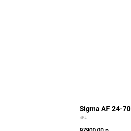
Sigma AF 24-70
SKU:
97900,00
р.