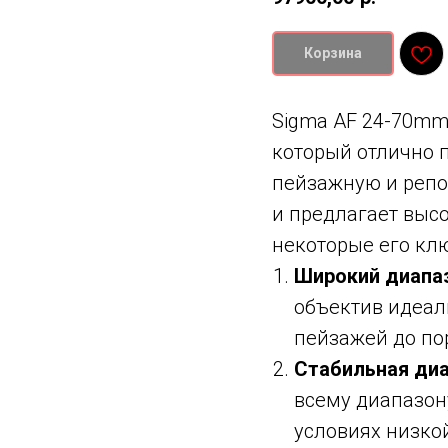
Корзина
Sigma AF 24-70mm 
который отлично 
пейзажную и репо
и предлагает выс
некоторые его кл
Широкий диапа
объектив идеал
пейзажей до по
Стабильная диа
всему диапазон
условиях низко