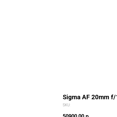
Sigma AF 20mm f/
SKU:
50900,00
р.