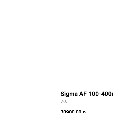
Sigma AF 100-400
SKU:
70900,00
р.