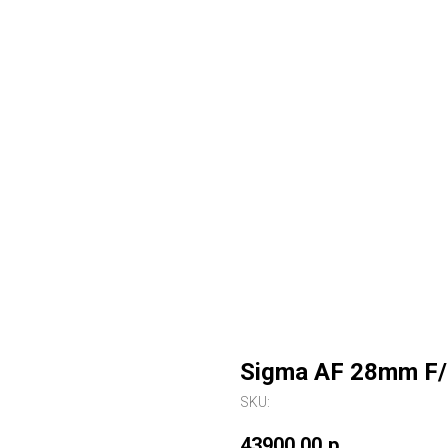
Sigma AF 28mm F
SKU:
43900,00
р.