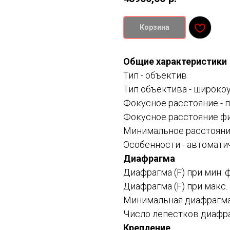
Корзина
О
бщие характеристики
Тип -
объектив
Тип объектива -
широкоу
Фокусное расстояние -
п
Фокусное расстояние фи
Минимальное расстояние
Особенности -
автоматич
Диафрагма
Диафрагма (F) при мин. 
Диафрагма (F) при макс.
Минимальная диафрагма (
Число лепестков диафра
Крепление