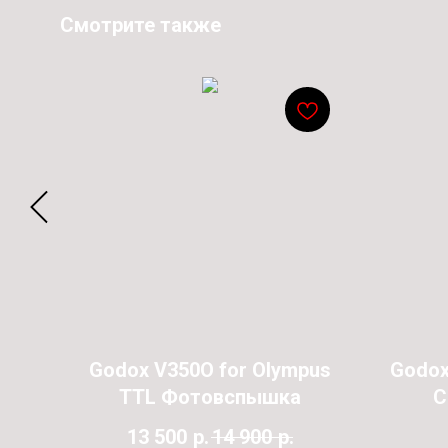
Смотрите также
00x
Godox V350O for Olympus
Godox 
300
TTL Фотовспышка
С
13 500
р.
14 900
р.