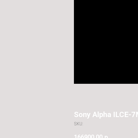
Sony Alpha ILCE-7M
SKU:
166900,00
р.