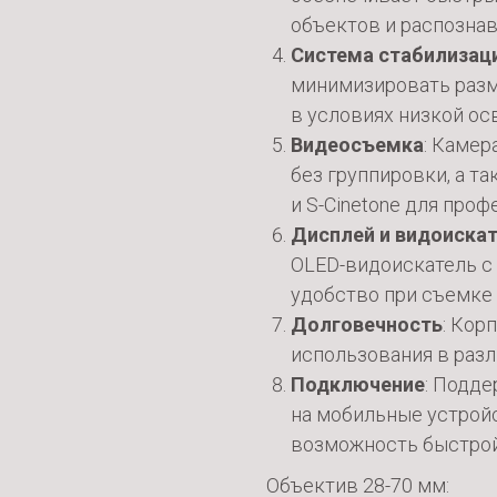
объектов и распознав
Система стабилизац
минимизировать размы
в условиях низкой ос
Видеосъемка
: Камер
без группировки, а т
и S-Cinetone для про
Дисплей и видоиска
OLED-видоискатель с
удобство при съемке
Долговечность
: Кор
использования в разл
Подключение
: Подде
на мобильные устройс
возможность быстрой
Объектив 28-70 мм: