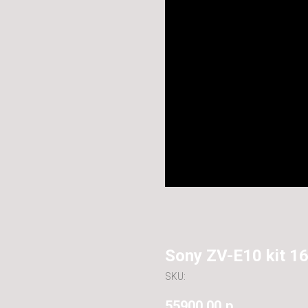
Sony ZV-E10 kit 1
SKU:
55900,00
р.