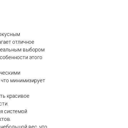
фокусным
агает отличное
идеальным выбором
особенности этого
ическими
 что минимизирует
ать красивое
сти.
ая системой
ктов.
небольшой вес, что