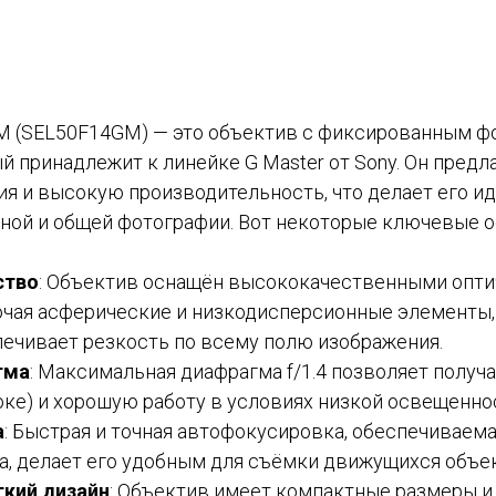
GM (SEL50F14GM) — это объектив с фиксированным 
й принадлежит к линейке G Master от Sony. Он предл
ия и высокую производительность, что делает его 
чной и общей фотографии. Вот некоторые ключевые 
ство
: Объектив оснащён высококачественными опт
чая асферические и низкодисперсионные элементы,
печивает резкость по всему полю изображения.
гма
: Максимальная диафрагма f/1.4 позволяет получ
оке) и хорошую работу в условиях низкой освещенно
а
: Быстрая и точная автофокусировка, обеспечиваем
а, делает его удобным для съёмки движущихся объе
гкий дизайн
: Объектив имеет компактные размеры и 