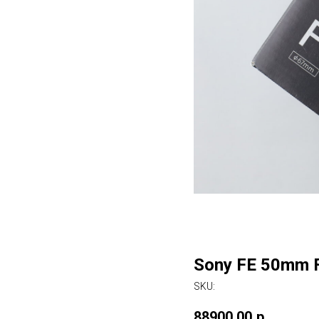
Sony FE 50mm 
SKU:
88900,00
р.