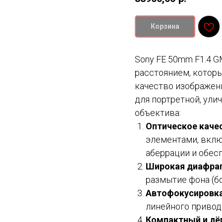
Корзина
Sony FE 50mm F1.4 
расстоянием, которы
качество изображен
для портретной, ули
объектива:
Оптическое каче
элементами, вклю
аберрации и обес
Широкая диафра
размытие фона (б
Автофокусировк
линейного привод
Компактный и лё