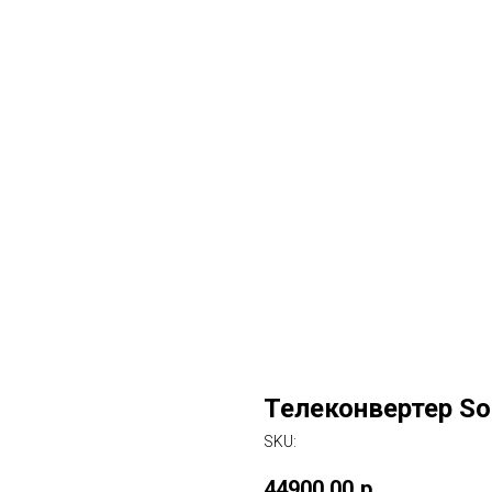
Телеконвертер Son
SKU:
44900,00
р.