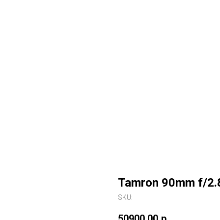
Tamron 90mm f/2.8
SKU:
50900,00
р.