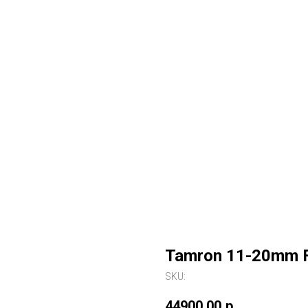
Tamron 11-20mm F/
SKU:
44900,00
р.