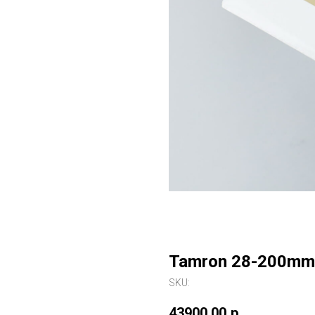
Tamron 28-200mm F
SKU:
43900,00
р.