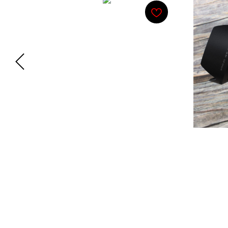
40
Sigma AF 56mm F1.4 DC DN
Nikon
Contemporary Micro 4/3
39 900
р.