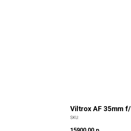
Viltrox AF 35mm f
SKU:
15900,00
р.