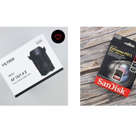
trox AF 13mm f/1.4 Nikon
Карта памяти Sa
Z
SDXC 64GB Extreme
4K V30 R200 