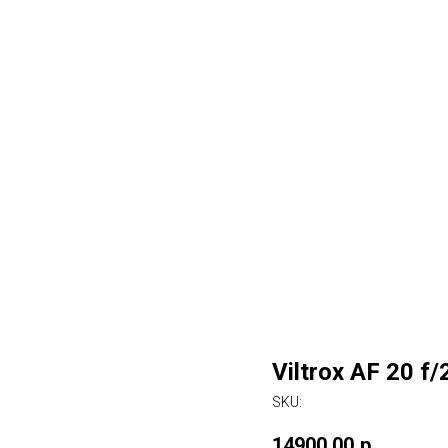
Viltrox AF 20 f/
SKU:
14900,00
р.