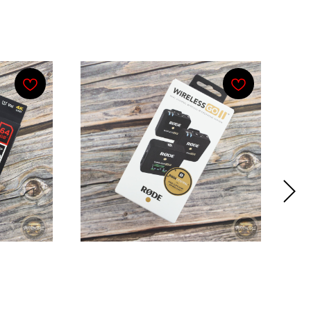
nDisk
RODE Wireless GO II DUAL
 Pro U3
Беспроводная система
W90