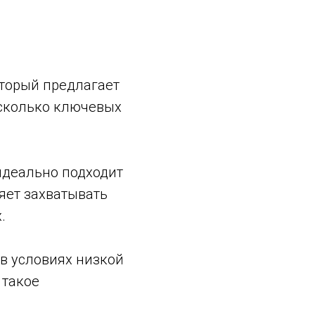
который предлагает
есколько ключевых
 идеально подходит
яет захватывать
.
 в условиях низкой
 такое