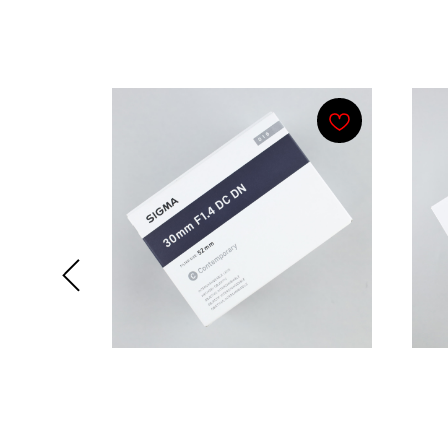
Смотрите также
r 1667x
Sigma AF 30mm f/1.4 DC DN
Vil
R (R250
Contemporary RF mount