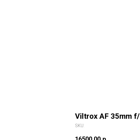
Viltrox AF 35mm f/
SKU:
16500,00
р.